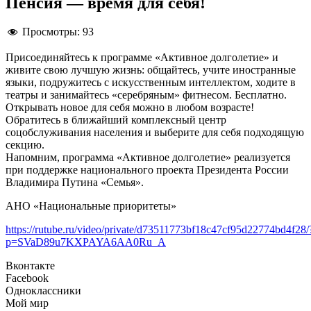
Пенсия — время для себя!
Просмотры:
93
Присоединяйтесь к программе «Активное долголетие» и
живите свою лучшую жизнь: общайтесь, учите иностранные
языки, подружитесь с искусственным интеллектом, ходите в
театры и занимайтесь «серебряным» фитнесом. Бесплатно.
Открывать новое для себя можно в любом возрасте!
Обратитесь в ближайший комплексный центр
соцобслуживания населения и выберите для себя подходящую
секцию.
Напомним, программа «Активное долголетие» реализуется
при поддержке национального проекта Президента России
Владимира Путина «Семья».
АНО «Национальные приоритеты»
https://rutube.ru/video/private/d73511773bf18c47cf95d22774bd4f28/
p=SVaD89u7KXPAYA6AA0Ru_A
Вконтакте
Facebook
Одноклассники
Мой мир