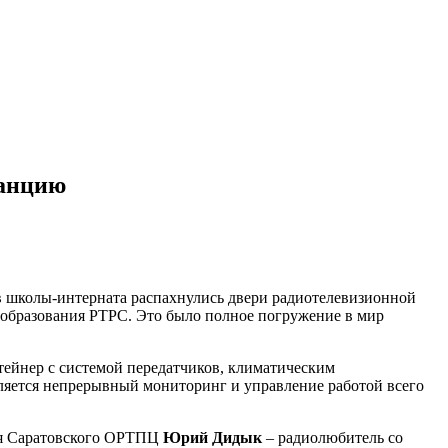
танцию
в школы-интерната распахнулись двери радиотелевизионной
 образования РТРС. Это было полное погружение в мир
ейнер с системой передатчиков, климатическим
вляется непрерывный мониторинг и управление работой всего
ния Саратовского ОРТПЦ
Юрий Дидык
– радиолюбитель со