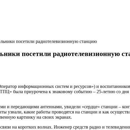
ольники посетили радиотелевизионную станцию
льники посетили радиотелевизионную с
Оператор информационных систем и ресурсов») и воспитаннико
ТПЦ» была приурочена к знаковому событию – 25-летию со дня
и и передающими антеннами, увидели «сердце» станции – конт
ты узнали, какие работы проводятся на станции и как осущест
твенную картинку на своих экранах.
освязи на коротких волнах. Инженер средств радио и телевиде