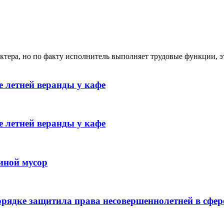
ктера, но по факту исполнитель выполняет трудовые функции, э
 летней веранды у кафе
 летней веранды у кафе
иной мусор
рядке защитила права несовершеннолетней в сфер