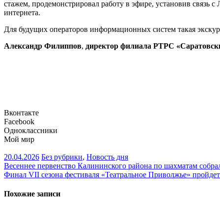
стажем, продемонстрировал работу в эфире, установив связь с 
интернета.
Для будущих операторов информационных систем такая экскурс
Александр Филиппов
,
директор филиала РТРС «Саратовс
Вконтакте
Facebook
Одноклассники
Мой мир
20.04.2026
Без рубрики
,
Новость дня
Навигация
Весеннее первенство Калининского района по шахматам собрал
Финал VII сезона фестиваля «Театральное Приволжье» пройде
по
записям
Похожие записи