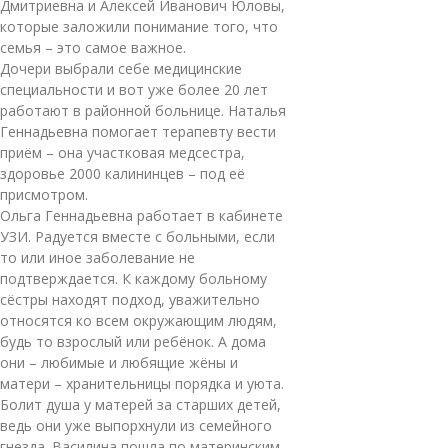
Дмитриевна и Алексей Иванович Юловы,
которые заложили понимание того, что
семья – это самое важное.
Дочери выбрали себе медицинские
специальности и вот уже более 20 лет
работают в районной больнице. Наталья
Геннадьевна помогает терапевту вести
приём – она участковая медсестра,
здоровье 2000 калининцев – под её
присмотром.
Ольга Геннадьевна работает в кабинете
УЗИ. Радуется вместе с больными, если
то или иное заболевание не
подтверждается. К каждому больному
сёстры находят подход, уважительно
относятся ко всем окружающим людям,
будь то взрослый или ребёнок. А дома
они – любимые и любящие жёны и
матери – хранительницы порядка и уюта.
Болит душа у матерей за старших детей,
ведь они уже выпорхнули из семейного
гнезда. Василина пошла по материнским