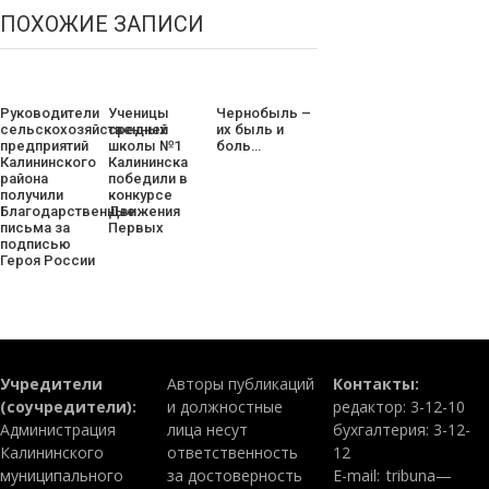
ПОХОЖИЕ ЗАПИСИ
Руководители
Ученицы
Чернобыль –
сельскохозяйственных
средней
их быль и
предприятий
школы №1
боль…
Калининского
Калининска
района
победили в
получили
конкурсе
Благодарственные
Движения
письма за
Первых
подписью
Героя России
Учредители
Авторы публикаций
Контакты:
(соучредители):
и должностные
редактор: 3-12-10
Администрация
лица несут
бухгалтерия: 3-12-
Калининского
ответственность
12
муниципального
за достоверность
E-mail:
tribuna—