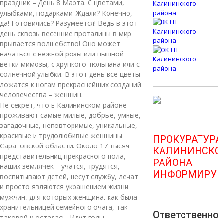
праздник – День 8 Марта. С цветами,
улыбками, подарками. Ждали? Конечно,
да! Готовились? Разумеется! Ведь в этот
день сквозь весенние проталины в мир
врывается волшебство! Оно может
начаться с нежной розы или пышной
ветки мимозы, с хрупкого тюльпана или с
солнечной улыбки. В этот день все цветы
ложатся к ногам прекраснейших созданий
человечества – женщин.
Не секрет, что в Калининском районе
проживают самые милые, добрые, умные,
загадочные, неповторимые, уникальные,
красивые и трудолюбивые женщины
ПРОКУРАТУР
Саратовской области. Около 17 тысяч
КАЛИНИНСК
представительниц прекрасного пола,
РАЙОНА
наших землячек – учатся, трудятся,
ИНФОРМИРУ
воспитывают детей, несут службу, лечат
и просто являются украшением жизни
мужчин, для которых женщина, как была
хранительницей семейного очага, так
Ответственн
таковой и осталась. Идут годы,