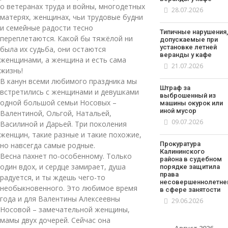
о ветеранах труда и войны, многодетных
28.07.2026
матерях, женщинах, чьи трудовые будни
и семейные радости тесно
Типичные нарушения,
переплетаются. Какой бы тяжёлой ни
допускаемые при
установке летней
была их судьба, они остаются
веранды у кафе
женщинами, а женщина и есть сама
21.07.2026
жизнь!
В канун всеми любимого праздника мы
Штраф за
встретились с женщинами и девушками
выброшенный из
одной большой семьи Носовых –
машины окурок или
иной мусор
Валентиной, Ольгой, Натальей,
09.07.2026
Василиной и Дарьей. Три поколения
женщин, такие разные и такие похожие,
Прокуратура
но навсегда самые родные.
Калининского
Весна пахнет по-особенному. Только
района в судебном
один вдох, и сердце замирает, душа
порядке защитила
права
радуется, и ты ждешь чего-то
несовершеннолетне
необыкновенного. Это любимое время
в сфере занятости
года и для Валентины Алексеевны
29.06.2026
Носовой – замечательной женщины,
мамы двух дочерей. Сейчас она
Август 2026