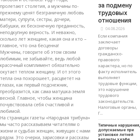
за подмену
пролетают столетия, а мужчины по-
трудовых
прежнему ценят безграничную любовь
матери, супруги, сестры, дочери,
отношения
бабушки, их бесконечную преданность,
04.08.2026
неподкупную верность. И неважно,
Если компания
сколько лет женщине, какая она и кто –
заключает
главное, что она бесценна!
договоры
Мужчины, говорите об этом своим
гражданско-
любимым, не забывайте, ведь любой
правового
красочный комплимент обязательно
характера, но по
окутает теплом женщину. И от этого
факту исполнитель
выполняет
тепла она похорошеет, расцветёт на
трудовые функции,
глазах, как первый подснежник,
это нарушение
преобразится, как сама матушка-земля
трудового
весной. Главное, чтобы женщина
законодательств.
почувствовала себя счастливой и
Налоговые органы,
любимой.
Г...
На страницах газеты «Народная трибуна»
мы часто рассказываем читателям о
Типичные нарушения,
допускаемые при
жизни и судьбах женщин, живущих с нами
установке летней
рядом. Это очерки, зарисовки и рассказы
веранды у кафе