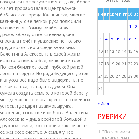
находится на заслуженном отдыхе, более
40 лет проработала в Центральной
Пн
Вт
Ср
Чт
Пт
Сб
Вс
библиотеке города Калининска, многие
калининцы с её лёгкой руки полюбили
1
2
чтение книг. Коммуникабельная,
дружелюбная, ответственная, она
3
4
5
6
7
8
9
снискала почёт и уважение не только
среди коллег, но и среди знакомых.
10
11
12
13
14
15
16
Валентина Алексеевна в своей жизни
испытала немало бед, лишений и горя.
17
18
19
20
21
22
23
Потеря близких людей глубокой раной
легла на сердце. Но ради будущего детей
24
25
26
27
28
29
30
и внуков всё надо было выдержать, не
отчаиваться, не падать духом. Она
31
сумела создать семью, в которой берегут
уют домашнего очага, крепость семейных
« Июл
устоев, где царят взаимовыручка,
уважение, согласие и любовь. Валентина
РУБРИКИ
Алексеевна – душа всей этой большой и
дружной семьи, в которой и заключается
"Поклонимся
её женское счастье. А семья у неё
великим тем
большая: дочери, зятья, которые уже