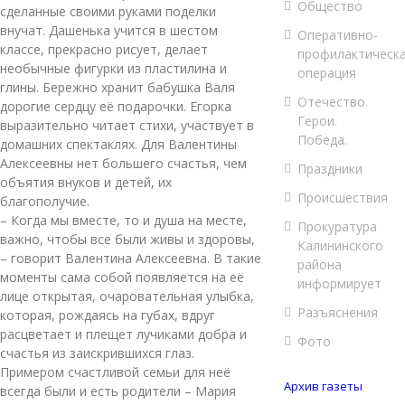
Общество
сделанные своими руками поделки
внучат. Дашенька учится в шестом
Оперативно-
классе, прекрасно рисует, делает
профилактическ
необычные фигурки из пластилина и
операция
глины. Бережно хранит бабушка Валя
Отечество.
дорогие сердцу её подарочки. Егорка
Герои.
выразительно читает стихи, участвует в
Победа.
домашних спектаклях. Для Валентины
Алексеевны нет большего счастья, чем
Праздники
объятия внуков и детей, их
Происшествия
благополучие.
– Когда мы вместе, то и душа на месте,
Прокуратура
важно, чтобы все были живы и здоровы,
Калининского
– говорит Валентина Алексеевна. В такие
района
моменты сама собой появляется на её
информирует
лице открытая, очаровательная улыбка,
Разъяснения
которая, рождаясь на губах, вдруг
расцветает и плещет лучиками добра и
Фото
счастья из заискрившихся глаз.
Примером счастливой семьи для неё
Архив газеты
всегда были и есть родители – Мария