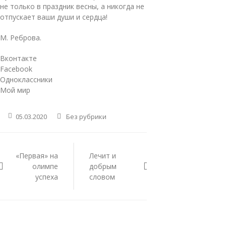
не только в праздник весны, а никогда не
отпускает ваши души и сердца!
М. Реброва.
Вконтакте
Facebook
Одноклассники
Мой мир
05.03.2020
Без рубрики
Навигация
по
«Первая» на
Лечит и
записям
олимпе
добрым
успеха
словом