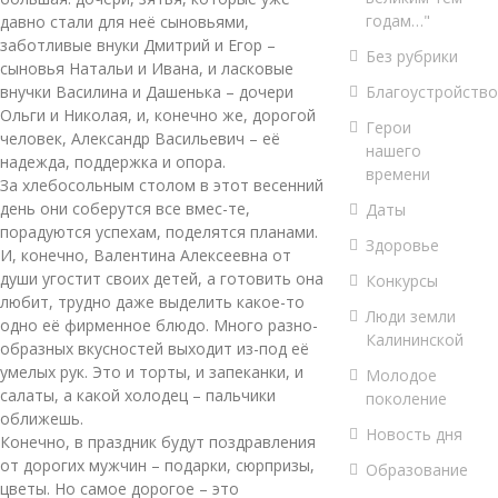
годам…"
давно стали для неё сыновьями,
заботливые внуки Дмитрий и Егор –
Без рубрики
сыновья Натальи и Ивана, и ласковые
Благоустройство
внучки Василина и Дашенька – дочери
Ольги и Николая, и, конечно же, дорогой
Герои
человек, Александр Васильевич – её
нашего
надежда, поддержка и опора.
времени
За хлебосольным столом в этот весенний
день они соберутся все вмес-те,
Даты
порадуются успехам, поделятся планами.
Здоровье
И, конечно, Валентина Алексеевна от
души угостит своих детей, а готовить она
Конкурсы
любит, трудно даже выделить какое-то
Люди земли
одно её фирменное блюдо. Много разно-
Калининской
образных вкусностей выходит из-под её
умелых рук. Это и торты, и запеканки, и
Молодое
салаты, а какой холодец – пальчики
поколение
оближешь.
Новость дня
Конечно, в праздник будут поздравления
от дорогих мужчин – подарки, сюрпризы,
Образование
цветы. Но самое дорогое – это