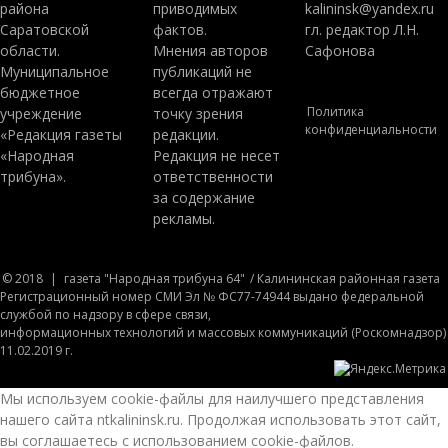
района
приводимых
kalininsk@yandex.ru
Саратовской
фактов.
гл. редактор Л.Н.
области.
Мнения авторов
Сафонова
Муниципальное
публикаций не
бюджетное
всегда отражают
Политика
учреждение
точку зрения
конфиденциальности
«Редакция газеты
редакции.
«Народная
Редакция не несет
трибуна».
ответственности
за содержание
рекламы.
© 2018
|
газета "Народная трибуна 64"
/ Калининская районная газета
Регистрационный номер СМИ Эл № ФС77-74944 выдано федеральной
службой по надзору в сфере связи,
информационных технологий и массовых коммуникаций (Роскомнадзор)
11.02.2019 г.
Мы используем cookie-файлы для наилучшего представления
нашего сайта ntkalininsk.ru. Продолжая использовать этот сайт,
вы соглашаетесь с использованием cookie-файлов.