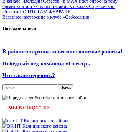
Навигация
В канале «Володин Саратов» в МАХ идет опрос на тему
организации и качества питания в школах Саратовской
по
области ПО ИТОГАМ ФЕВРАЛЯ
записям
Весеннее настроение в клубе «Собеседник»
Похожие записи
В районе стартовали весенне-полевые работы!
Победный лёд команды «Спектр»
Что такое перепись?
Найти:
МЫ В СОЦСЕТЯХ