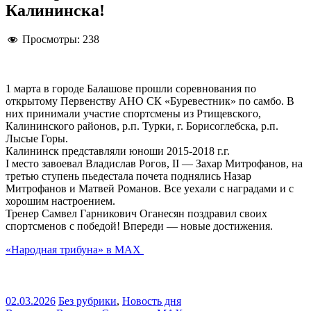
Калининска!
Просмотры:
238
1 марта в городе Балашове прошли соревнования по
открытому Первенству АНО СК «Буревестник» по самбо. В
них принимали участие спортсмены из Ртищевского,
Калининского районов, р.п. Турки, г. Борисоглебска, р.п.
Лысые Горы.
Калининск представляли юноши 2015-2018 г.г.
I место завоевал Владислав Рогов, II — Захар Митрофанов, на
третью ступень пьедестала почета поднялись Назар
Митрофанов и Матвей Романов. Все уехали с наградами и с
хорошим настроением.
Тренер Самвел Гарникович Оганесян поздравил своих
спортсменов с победой! Впереди — новые достижения.
«Народная трибуна» в МАХ
02.03.2026
Без рубрики
,
Новость дня