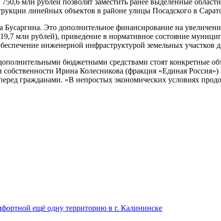
750,6 млн рублей позволят заместить ранее выделенные областн
трукции линейных объектов в районе улицы Посадского в Сарат
 Бусаргина. Это дополнительное финансирование на увеличение
19,7 млн рублей), приведение в нормативное состояние муници
 обеспечение инженерной инфраструктурой земельных участков дл
 дополнительными бюджетными средствами стоят конкретные об
и собственности Ирина Колесникова (фракция «Единая Россия»)
перед гражданами. «В непростых экономических условиях продо
омфортной ещё одну территорию в г. Калининске