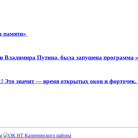
ча памяти»
сии Владимира Путина, была запущена программа 
+31! Это значит — время открытых окон и форточе