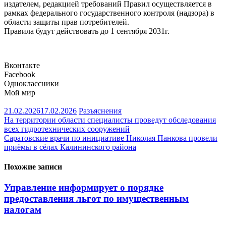
издателем, редакцией требований Правил осуществляется в
рамках федерального государственного контроля (надзора) в
области защиты прав потребителей.
Правила будут действовать до 1 сентября 2031г.
Вконтакте
Facebook
Одноклассники
Мой мир
21.02.2026
17.02.2026
Разъяснения
Навигация
На территории области специалисты проведут обследования
всех гидротехнических сооружений
по
Саратовские врачи по инициативе Николая Панкова провели
записям
приёмы в сёлах Калининского района
Похожие записи
Управление информирует о порядке
предоставления льгот по имущественным
налогам