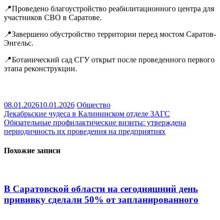
📍Проведено благоустройство реабилитационного центра для
участников СВО в Саратове.
📍Завершено обустройство территории перед мостом Саратов-
Энгельс.
📍Ботанический сад СГУ открыт после проведенного первого
этапа реконструкции.
08.01.2026
10.01.2026
Общество
Навигация
Декабрьские чудеса в Калининском отделе ЗАГС
Обязательные профилактические визиты: утверждена
по
периодичность их проведения на предприятиях
записям
Похожие записи
В Саратовской области на сегодняшний день
прививку сделали 50% от запланированного