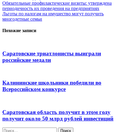
Навигация
Обязательные профилактические визиты: утверждена
периодичность их проведения на предприятиях
по
Льготы по налогам на имущество могут получить
записям
многодетные семьи
Похожие записи
Саратовские триатлонисты выиграли
российские медали
Калининские школьники победили во
Всероссийском конкурсе
Саратовская область получит в этом году
получит около 50 млрд рублей инвестиций
Найти: