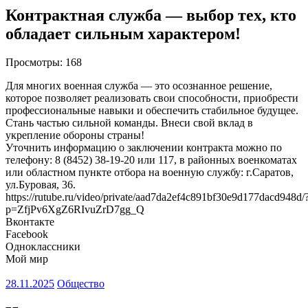
Контрактная служба — выбор тех, кто
обладает сильным характером!
Просмотры:
168
Для многих военная служба — это осознанное решение,
которое позволяет реализовать свои способности, приобрести
профессиональные навыки и обеспечить стабильное будущее.
Стань частью сильной команды. Внеси свой вклад в
укрепление обороны страны!
Уточнить информацию о заключении контракта можно по
телефону: 8 (8452) 38-19-20 или 117, в районных военкоматах
или областном пункте отбора на военную службу: г.Саратов,
ул.Буровая, 36.
https://rutube.ru/video/private/aad7da2ef4c891bf30e9d177dacd948d/
p=ZfjPv6XgZ6RIvuZrD7gg_Q
Вконтакте
Facebook
Одноклассники
Мой мир
28.11.2025
Общество