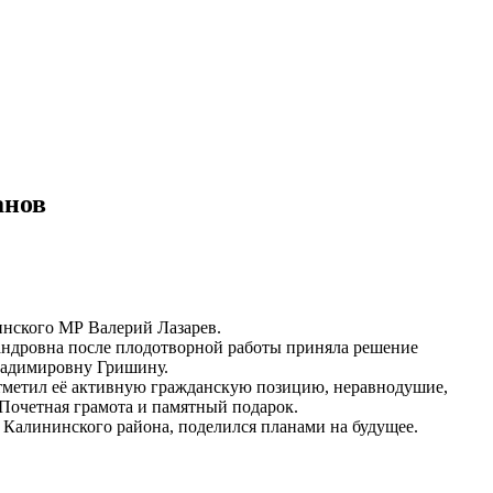
анов
инского МР Валерий Лазарев.
андровна после плодотворной работы приняла решение
ладимировну Гришину.
отметил её активную гражданскую позицию, неравнодушие,
Почетная грамота и памятный подарок.
 Калининского района, поделился планами на будущее.