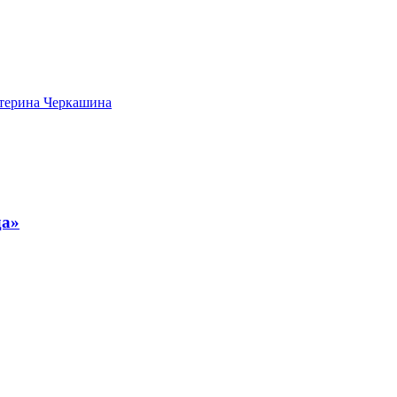
атерина Черкашина
да»