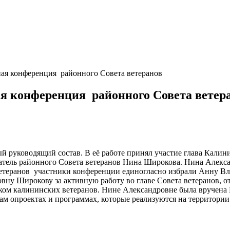
ая конференция районного Совета ветеранов
я конференция районного Совета ветер
ый руководящий состав. В её работе принял участие глава Калин
атель районного Совета ветеранов Нина Широкова. Нина Алекс
ветеранов участники конференции единогласно избрали Анну В
вну Широкову за активную работу во главе Совета ветеранов, 
ком калининских ветеранов. Нине Александровне была вручена 
кам опроектах и программах, которые реализуются на территории