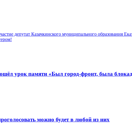
частие депутат Казачкинского муниципального образования Ек
тером!
рошёл урок памяти «Был город-фронт, была блока
проголосовать можно будет в любой из них