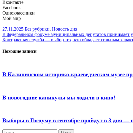
Вконтакте
Facebook
Одноклассники
Мой мир
27.11.2025
Без рубрики
,
Новость дня
Навигация
В федеральном форуме муниципальных депутатов принимает у
Контрактная служба — выбор тех, кто обладает сильным харак
по
записям
Похожие записи
В Калининском историко-краеведческом музее п
В новогодние каникулы мы ходили в кино!
Выборы в Госдуму в сентябре пройдут в 3 дня — 
Найти: