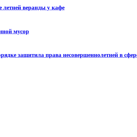
 летней веранды у кафе
иной мусор
рядке защитила права несовершеннолетней в сфер