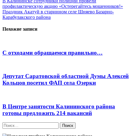
Навигация
В Калининске сотрудники полиции провели
профилактическую акцию «Остерегайтесь мошенников!»
по
Праздник Акатуй в старинном селе Шняево Базарно-
записям
Карабулакского района
Похожие записи
С отходами обращаемся правильно…
Депутат Саратовской областной Думы Алексей
Кольцов посетил ФАП села Озерки
В Центре занятости Калининского района
готовы предложить 214 вакансий
Найти: