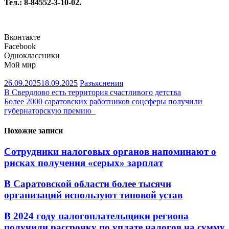
Тел.: 8-84552-3-10-02.
Вконтакте
Facebook
Одноклассники
Мой мир
26.09.2025
18.09.2025
Разъяснения
Навигация
В Свердлово есть территория счастливого детства
Более 2000 саратовских работников соцсферы получили
по
губернаторскую премию
записям
Похожие записи
Сотрудники налоговых органов напоминают о
рисках получения «серых» зарплат
В Саратовской области более тысячи
организаций используют типовой устав
В 2024 году налогоплательщики региона
получили рассрочку по уплате налогов на сумму