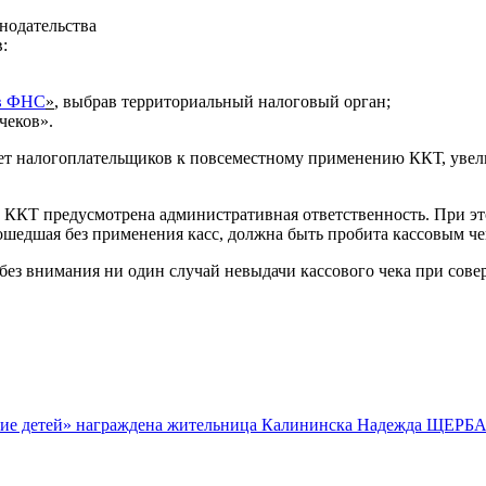
нодательства
:
 в ФНС
»
, выбрав территориальный налоговый орган;
чеков».
ает налогоплательщиков к повсеместному применению ККТ, уве
и ККТ предусмотрена административная ответственность. При э
шедшая без применения касс, должна быть пробита кассовым че
без внимания ни один случай невыдачи кассового чека при сов
тание детей» награждена жительница Калининска Надежда ЩЕР