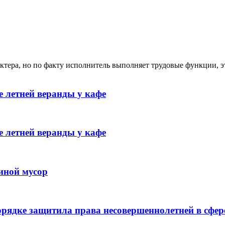
ктера, но по факту исполнитель выполняет трудовые функции, э
 летней веранды у кафе
 летней веранды у кафе
иной мусор
рядке защитила права несовершеннолетней в сфер