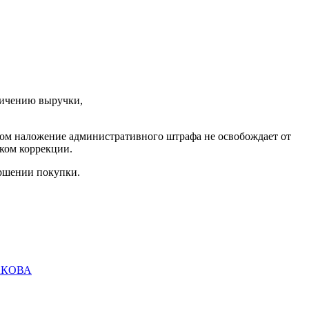
личению выручки,
том наложение административного штрафа не освобождает от
ком коррекции.
ершении покупки.
БАКОВА