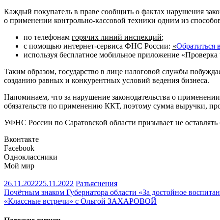
Каждый покупатель в праве сообщить о фактах нарушения зако
о применении контрольно-кассовой техники одним из способов
по телефонам
горячих линий инспекций
;
с помощью интернет-сервиса ФНС России:
«
Обратиться
используя бесплатное мобильное приложение «Проверка 
Таким образом, государство в лице налоговой службы побужд
созданию равных и конкурентных условий ведения бизнеса.
Напоминаем, что за нарушение законодательства о применени
обязательств по применению ККТ, поэтому сумма выручки, про
УФНС России по Саратовской области призывает не оставлять 
Вконтакте
Facebook
Одноклассники
Мой мир
26.11.2022
25.11.2022
Разъяснения
Навигация
Почётным знаком Губернатора области «За достойное воспи
«Классные встречи» с Ольгой ЗАХАРОВОЙ
по