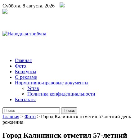
Суббота, 8 августа, 2026
Народная трибуна
Калининская районная газета
Главная
Фото
Конкурсы
О рекламе
Нормативно-правовые документы
Устав
Политика конфиденциальности
Контакты
Найти:
Главная
>
Фото
>
Город Калининск отметил 57-летний день
рождения
Город Калининск отметил 57-летний