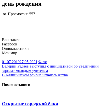
день рождения
Просмотры:
557
Вконтакте
Facebook
Одноклассники
Мой мир
01.07.2019
27.05.2021
Фото
Навигация
Валерий Радаев выступил с инициативой об увеличении
зарплат молодым учителям
по
В Калининском районе началась жатва
записям
Похожие записи
Открытие городской ёлки