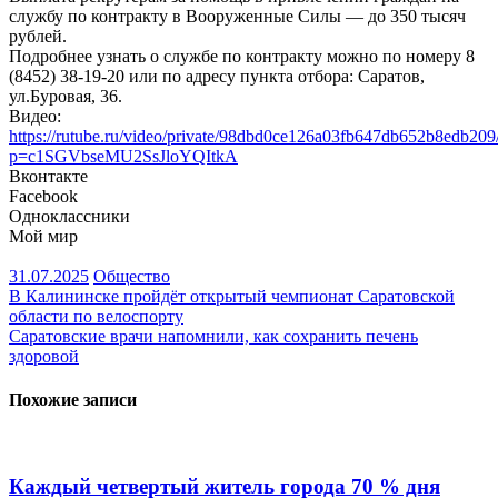
службу по контракту в Вооруженные Силы — до 350 тысяч
рублей.
Подробнее узнать о службе по контракту можно по номеру 8
(8452) 38-19-20 или по адресу пункта отбора: Саратов,
ул.Буровая, 36.
Видео:
https://rutube.ru/video/private/98dbd0ce126a03fb647db652b8edb209
p=c1SGVbseMU2SsJloYQItkA
Вконтакте
Facebook
Одноклассники
Мой мир
31.07.2025
Общество
Навигация
В Калининске пройдёт открытый чемпионат Саратовской
области по велоспорту
по
Саратовские врачи напомнили, как сохранить печень
записям
здоровой
Похожие записи
Каждый четвертый житель города 70 % дня