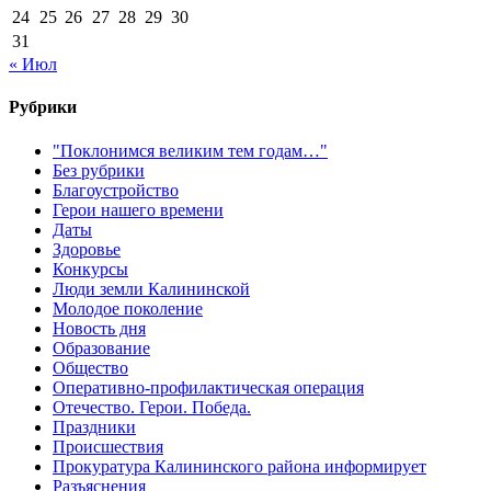
24
25
26
27
28
29
30
31
« Июл
Рубрики
"Поклонимся великим тем годам…"
Без рубрики
Благоустройство
Герои нашего времени
Даты
Здоровье
Конкурсы
Люди земли Калининской
Молодое поколение
Новость дня
Образование
Общество
Оперативно-профилактическая операция
Отечество. Герои. Победа.
Праздники
Происшествия
Прокуратура Калининского района информирует
Разъяснения