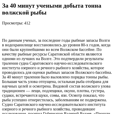
За 40 минут учеными добыта тонна
волжской рыбы
Просмотры:
412
По данным ученых, за последние годы рыбные запасы Волги
в водохранилище восстановились до уровня 80-х годов, когда
они были крупнейшими во всем Волжском бассейне. По
качеству рыбные ресурсы Саратовской области являются
одними из лучших на Волге. Это подтвердили результаты
траления судна Саратовского научно-исследовательского
института озерного и речного рыбного хозяйства, которое
проводилось для оценки рыбных запасов Волжского бассейна.
За 40 минут траления было выловлено порядка тонны рыбы.
Большая часть улова отпущена, остальная рыба отобрана для
научных целей и осмотрена. Видовой состав волжского улова
традиционен — лещи, подлещики, окуни, плотва, густера,
судаки, встречаются щуки, сомы, язи. Осмотр показал, что
рыба успешно отнерестилась, заболеваниям не подвержена.
Судно Саратовского научно-исследовательского института
озерного и речного рыбного хозяйства, проводившее
исследование, посетил Губернатор Валерий Радаев. «Прошли