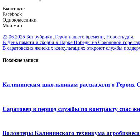
Вконтакте
Facebook
Одноклассники
Мой мир
22.06.2025
Без рубрики
,
Герои нашего времени
,
Новость дня
Навигация
В День памяти и скорби в Парке Победы на Соколовой горе с
В саратовских женских консультациях откроют службы поддер
по
записям
Похожие записи
Калининским школьникам рассказали о Героях О
Саратовец в период службы по контракту спас ж
Волонтеры Калининского техникума агробизнес