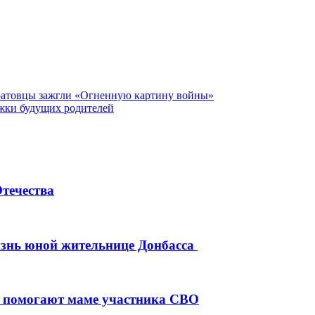
аратовцы зажгли «Огненную картину войны»
жки будущих родителей
течества
изнь юной жительнице Донбасса
а помогают маме участника СВО