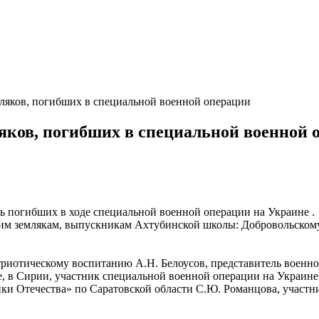
мляков, погибших в специальной военной операции
ляков, погибших в специальной военной 
ть погибших в ходе специальной военной операции на Украине .
им землякам, выпускникам Ахтубинской школы: Добровольско
иотическому воспитанию А.Н. Белоусов, представитель военно
е, в Сирии, участник специальной военной операции на Украин
и Отечества» по Саратовской области С.Ю. Романцова, участн