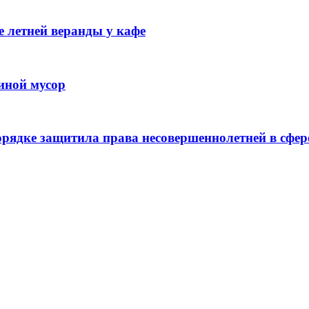
 летней веранды у кафе
иной мусор
рядке защитила права несовершеннолетней в сфер