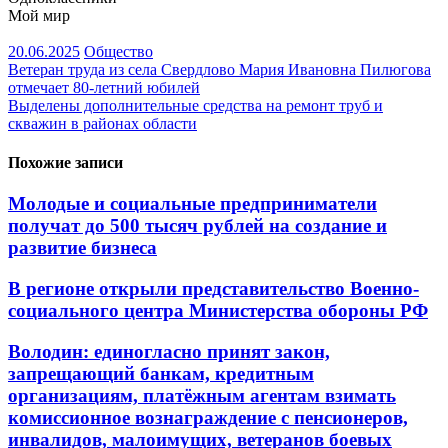
Мой мир
20.06.2025
Общество
Навигация
Ветеран труда из села Свердлово Мария Ивановна Пилюгова
отмечает 80-летний юбилей
по
Выделены дополнительные средства на ремонт труб и
записям
скважин в районах области
Похожие записи
Молодые и социальные предприниматели
получат до 500 тысяч рублей на создание и
развитие бизнеса
В регионе открыли представительство Военно-
социального центра Министерства обороны РФ
Володин: единогласно принят закон,
запрещающий банкам, кредитным
организациям, платёжным агентам взимать
комиссионное вознаграждение с пенсионеров,
инвалидов, малоимущих, ветеранов боевых