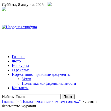
Суббота, 8 августа, 2026
Народная трибуна
Калининская районная газета
Главная
Фото
Конкурсы
О рекламе
Нормативно-правовые документы
Устав
Политика конфиденциальности
Контакты
Найти:
Главная
>
"Поклонимся великим тем годам..."
>
Летят в
бессмертье журавли