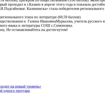
14 баллов), призером по обществознанию (106 баллов). Женя пр
ый проходил в г.Казани в апреле этого года и показала достойн
.Подгайноваг. Калининска» стала победителем регионального 
ионального этапа по литературе (69,59 баллов).
обществознания и Галина ИвановнаМурысева, учитель русского
ского языка и литературы СОШ с.Симоновка.
иц. Не останавливайтесь на достигнутом!
ходит на новый уровень»
щё одного тротуара