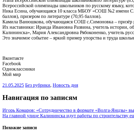
этапа Всероссийской олимпиады школьниковпо литературе (85,
Всероссийской олимпиады школьников по русскому языку, котор
Ника Есина, обучающаяся 10 класса МБОУ «СОШ №2 имени С.И
баллов), призером по литературе (70,95 баллов).
Камила Ванюшкова, обучающаяся СОШ с.Симоновка – призёр рег
Их наставники: Ираида Ивановна Развина, учитель истории, 
Калининска», Мария Александровна Рябоконенко, учитель рус
Это значимое событие – яркий пример упорства и труда школьн
Вконтакте
Facebook
Одноклассники
Мой мир
21.05.2025
Без рубрики
,
Новость дня
Навигация по записям
Игорь Комаров: «Сотрудничество в формате «Волга-Янцзы» вы
На главной улице Калининска идут работы по строительству е
Похожие записи