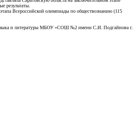
едставляла Саратовскую область на заключительном этапе
ые результаты.
этапа Всероссийской олимпиады по обществознанию (115
 языка и литературы МБОУ «СОШ №2 имени С.И. Подгайнова г.