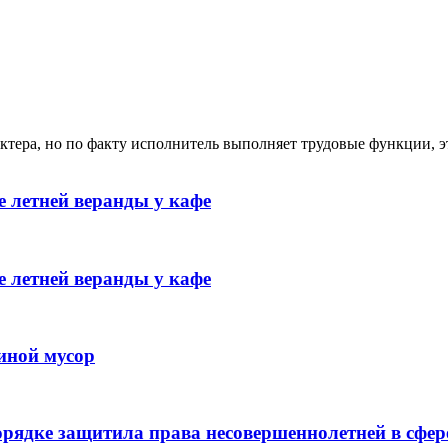
ктера, но по факту исполнитель выполняет трудовые функции, э
 летней веранды у кафе
 летней веранды у кафе
иной мусор
рядке защитила права несовершеннолетней в сфер