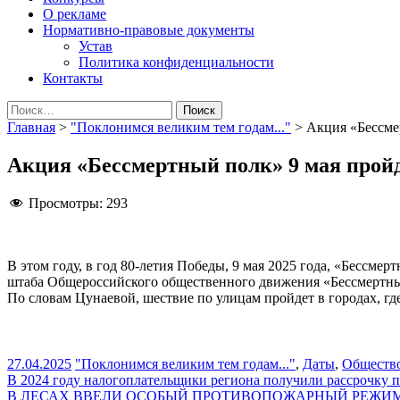
О рекламе
Нормативно-правовые документы
Устав
Политика конфиденциальности
Контакты
Найти:
Главная
>
"Поклонимся великим тем годам..."
>
Акция «Бессме
Акция «Бессмертный полк» 9 мая прой
Просмотры:
293
В этом году, в год 80-летия Победы, 9 мая 2025 года, «Бессм
штаба Общероссийского общественного движения «Бессмертны
По словам Цунаевой, шествие по улицам пройдет в городах, гд
27.04.2025
"Поклонимся великим тем годам..."
,
Даты
,
Обществ
Навигация
В 2024 году налогоплательщики региона получили рассрочку п
В ЛЕСАХ ВВЕЛИ ОСОБЫЙ ПРОТИВОПОЖАРНЫЙ РЕЖИ