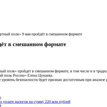
ртный полк» 9 мая пройдёт в смешанном формате
дёт в смешанном формате
ертный полк» пройдет в смешанном формате, в том числе и в тра
й полк России» Елена Цунаева.
е уровень безопасности будет признан достаточным при анализе
о
о уплате налогов на сумму 220 млн рублей
М