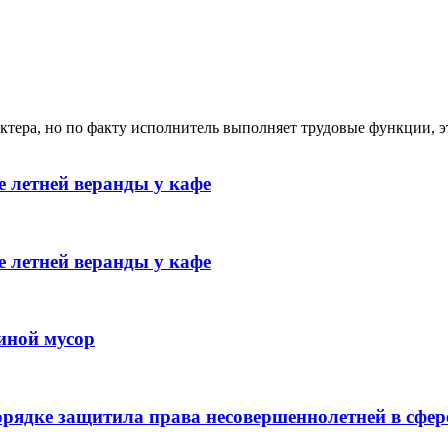
ктера, но по факту исполнитель выполняет трудовые функции, э
 летней веранды у кафе
 летней веранды у кафе
иной мусор
рядке защитила права несовершеннолетней в сфер