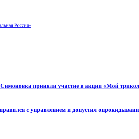
альная Россия»
а Симоновка приняли участие в акции «Мой трико
 справился с управлением и допустил опрокидывани