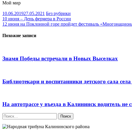
Мой мир
10.06.2019
27.05.2021
Без рубрики
Навигация
10 июня – День фермера в России
12 июня на Поклонной горе пройдет фестиваль «Многонацион
по
записям
Похожие записи
Знамя Победы встречали в Новых Выселках
Библиотекари и воспитанники детского сада сел
На автотрассе у въезда в Калининск водитель не
Найти: