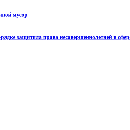
иной мусор
рядке защитила права несовершеннолетней в сфер