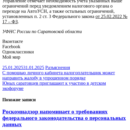
Управление отмечает необходимость учета указанных выше
ограничений перед уведомлением налогового органа о
переходе на АвтоУСН, а также остальных ограничений,
установленных п. 2 ст. 3 Федерального закона
от 25.02.2022 №
17 – ФЗ
.
УФНС России по Саратовской области
Вконтакте
Facebook
Одноклассники
Мой мир
25.01.2025
31.01.2025
Разъяснения
Навигация
С помощью личного кабинета налогоплательщик может
направить жалобу в упрощенном порядке
по
Юных саратовцев приглашают к участию в детском
записям
экофоруме
Похожие записи
Роскомнадзор напоминает о требованиях
федерального законодательства о персональных
данных