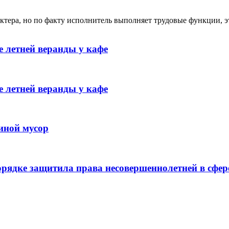
ктера, но по факту исполнитель выполняет трудовые функции, э
 летней веранды у кафе
 летней веранды у кафе
иной мусор
рядке защитила права несовершеннолетней в сфер