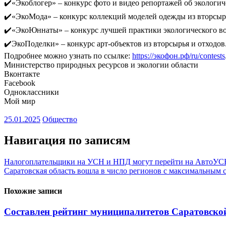
✔️«Экоблогер» – конкурс фото и видео репортажей об экологич
✔️«ЭкоМода» – конкурс коллекций моделей одежды из вторсырь
✔️«ЭкоЮннаты» – конкурс лучшей практики экологического во
✔️ЭкоПоделки» – конкурс арт-объектов из вторсырья и отходов
Подробнее можно узнать по ссылке:
https://экофон.рф/ru/contests
Министерство природных ресурсов и экологии области
Вконтакте
Facebook
Одноклассники
Мой мир
25.01.2025
Общество
Навигация по записям
Налогоплательщики на УСН и НПД могут перейти на АвтоУСН
Саратовская область вошла в число регионов с максимальным
Похожие записи
Составлен рейтинг муниципалитетов Саратовской