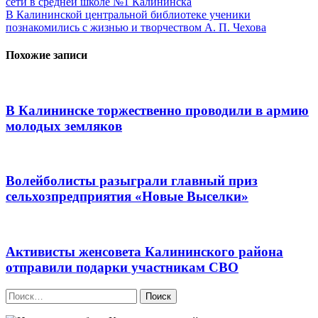
сети в средней школе №1 Калининска
по
В Калининской центральной библиотеке ученики
записям
познакомились с жизнью и творчеством А. П. Чехова
Похожие записи
В Калининске торжественно проводили в армию
молодых земляков
Волейболисты разыграли главный приз
сельхозпредприятия «Новые Выселки»
Активисты женсовета Калининского района
отправили подарки участникам СВО
Найти: