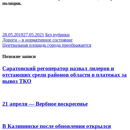
полиции.
28.05.2019
27.05.2021
Без рубрики
Навигация
Дороги – в нормативное состояние
Центральная площадь города преображается
по
записям
Похожие записи
Саратовский регоператор назвал лидеров и
отстающих среди районов области в платежах за
вывоз ТКО
21 апреля — Вербное воскресенье
В Калининске после обновления открылся