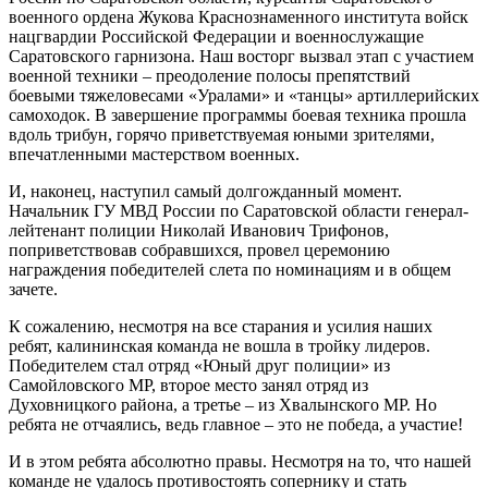
военного ордена Жукова Краснознаменного института войск
нацгвардии Российской Федерации и военнослужащие
Саратовского гарнизона. Наш восторг вызвал этап с участием
военной техники – преодоление полосы препятствий
боевыми тяжеловесами «Уралами» и «танцы» артиллерийских
самоходок. В завершение программы боевая техника прошла
вдоль трибун, горячо приветствуемая юными зрителями,
впечатленными мастерством военных.
И, наконец, наступил самый долгожданный момент.
Начальник ГУ МВД России по Саратовской области генерал-
лейтенант полиции Николай Иванович Трифонов,
поприветствовав собравшихся, провел церемонию
награждения победителей слета по номинациям и в общем
зачете.
К сожалению, несмотря на все старания и усилия наших
ребят, калининская команда не вошла в тройку лидеров.
Победителем стал отряд «Юный друг полиции» из
Самойловского МР, второе место занял отряд из
Духовницкого района, а третье – из Хвалынского МР. Но
ребята не отчаялись, ведь главное – это не победа, а участие!
И в этом ребята абсолютно правы. Несмотря на то, что нашей
команде не удалось противостоять сопернику и стать