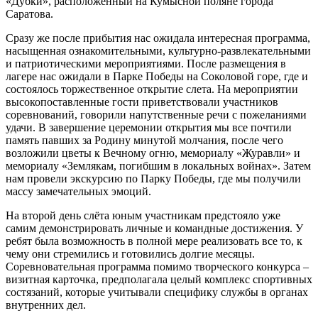
«Дубки», расположенный на Кумысной поляне города
Саратова.
Сразу же после прибытия нас ожидала интересная программа,
насыщенная ознакомительными, культурно-развлекательными
и патриотическими мероприятиями. После размещения в
лагере нас ожидали в Парке Победы на Соколовой горе, где и
состоялось торжественное открытие слета. На мероприятии
высокопоставленные гости приветствовали участников
соревнований, говорили напутственные речи с пожеланиями
удачи. В завершение церемонии открытия мы все почтили
память павших за Родину минутой молчания, после чего
возложили цветы к Вечному огню, мемориалу «Журавли» и
мемориалу «Землякам, погибшим в локальных войнах». Затем
нам провели экскурсию по Парку Победы, где мы получили
массу замечательных эмоций.
На второй день слёта юным участникам предстояло уже
самим демонстрировать личные и командные достижения. У
ребят была возможность в полной мере реализовать все то, к
чему они стремились и готовились долгие месяцы.
Соревновательная программа помимо творческого конкурса –
визитная карточка, предполагала целый комплекс спортивных
состязаний, которые учитывали специфику службы в органах
внутренних дел.