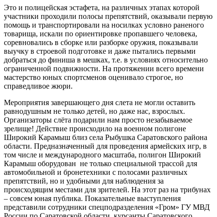
Это и полицейская эстафета, на различных этапах которой
участники проходили полосы препятствий, оказывали первую
помощь и транспортировали на носилках условно раненого
товарища, искали по ориентировке пропавшего человека,
соревновались в сборке или разборке оружия, показывали
выучку в строевой подготовке и даже пытались первыми
добраться до финиша в мешках, т.е. в условиях относительно
ограниченной подвижности. На протяжении всего времени
мастерство юных спортсменов оценивало строгое, но
справедливое жюри.
Мероприятия завершающего дня слета не могли оставить
равнодушным не только детей, но даже нас, взрослых.
Организаторы слёта подарили нам просто незабываемое
зрелище! Действие происходило на военном полигоне
Широкий Карамыш близ села Рыбушка Саратовского района
области. Предназначенный для проведения армейских игр, в
том числе и международного масштаба, полигон Широкий
Карамыш оборудован не только специальной трассой для
автомобильной и бронетехники с полосами различных
препятствий, но и удобными для наблюдения за
происходящим местами для зрителей. На этот раз на трибунах
– совсем юная публика. Показательные выступления
представили сотрудники спецподразделения «Гром» ГУ МВД
России по Саратовской области, курсанты Саратовского