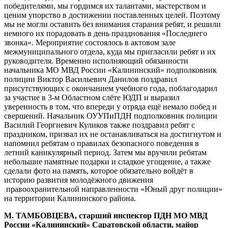
победителями, мы гордимся их талантами, мастерством и
ценим упорство в достижении поставленных целей. Поэтому
мы не могли оставить без внимания старания ребят, и решили
немного их порадовать в день празднования «Последнего
звонка». Мероприятие состоялось в актовом зале
межмуниципального отдела, куда мы пригласили ребят и их
руководителя. Временно исполняющий обязанности
начальника МО МВД России «Калининский» подполковник
полиции Виктор Васильевич Данилов поздравил
присутствующих с окончанием учебного года, поблагодарил
за участие в 3-м Областном слёте ЮДП и выразил
уверенность в том, что впереди у отряда ещё немало побед и
свершений. Начальник ОУУПиПДН подполковник полиции
Василий Георгиевич Куликов также поздравил ребят с
праздником, призвал их не останавливаться на достигнутом и
напомнил ребятам о правилах безопасного поведения в
летний каникулярный период. Затем мы вручили ребятам
небольшие памятные подарки и сладкое угощение, а также
сделали фото на память, которое обязательно войдёт в
историю развития молодёжного движения
правоохранительной направленности «Юный друг полиции»
на территории Калининского района.
М. ТАМБОВЦЕВА, старший инспектор ПДН МО МВД
России «Калининский» Саратовской области, майор