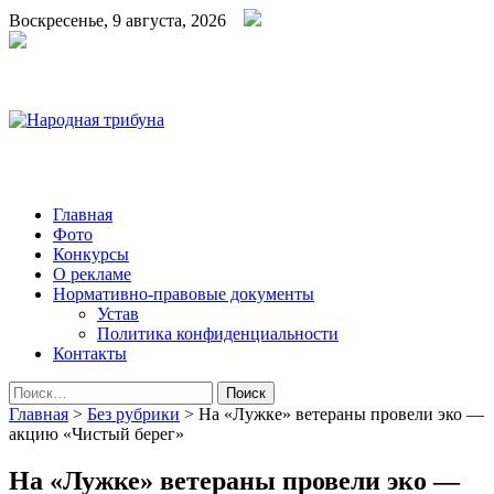
Воскресенье, 9 августа, 2026
Народная трибуна
Калининская районная газета
Главная
Фото
Конкурсы
О рекламе
Нормативно-правовые документы
Устав
Политика конфиденциальности
Контакты
Найти:
Главная
>
Без рубрики
>
На «Лужке» ветераны провели эко —
акцию «Чистый берег»
На «Лужке» ветераны провели эко —