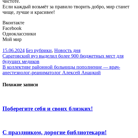
чистоте.
Если каждый возьмёт за правило творить добро, мир станет
чище, лучше и красивее!
Вконтакте
Facebook
Одноклассники
Мой мир
15.06.2024
Без рубрики
,
Новость дня
Навигация
Саратовский вуз выделил более 900 бюджетных мест для
будущих медиков
по
В коллективе районной больницы пополнение — врач-
записям
анестезиолог-реаниматолог Алексей Анацкий
Похожие записи
Поберегите себя и своих близких!
С праздником, дорогие библиотекари!