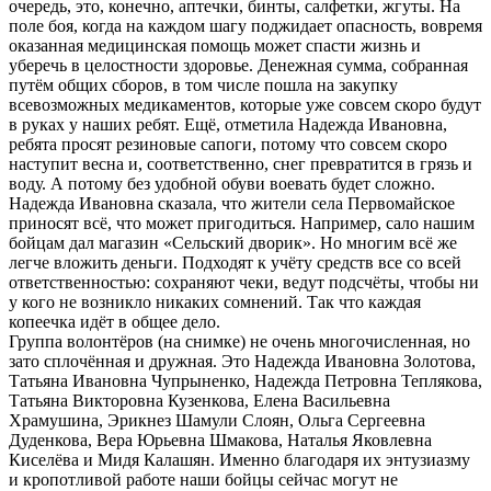
очередь, это, конечно, аптечки, бинты, салфетки, жгуты. На
поле боя, когда на каждом шагу поджидает опасность, вовремя
оказанная медицинская помощь может спасти жизнь и
уберечь в целостности здоровье. Денежная сумма, собранная
путём общих сборов, в том числе пошла на закупку
всевозможных медикаментов, которые уже совсем скоро будут
в руках у наших ребят. Ещё, отметила Надежда Ивановна,
ребята просят резиновые сапоги, потому что совсем скоро
наступит весна и, соответственно, снег превратится в грязь и
воду. А потому без удобной обуви воевать будет сложно.
Надежда Ивановна сказала, что жители села Первомайское
приносят всё, что может пригодиться. Например, сало нашим
бойцам дал магазин «Сельский дворик». Но многим всё же
легче вложить деньги. Подходят к учёту средств все со всей
ответственностью: сохраняют чеки, ведут подсчёты, чтобы ни
у кого не возникло никаких сомнений. Так что каждая
копеечка идёт в общее дело.
Группа волонтёров (на снимке) не очень многочисленная, но
зато сплочённая и дружная. Это Надежда Ивановна Золотова,
Татьяна Ивановна Чупрыненко, Надежда Петровна Теплякова,
Татьяна Викторовна Кузенкова, Елена Васильевна
Храмушина, Эрикнез Шамули Слоян, Ольга Сергеевна
Дуденкова, Вера Юрьевна Шмакова, Наталья Яковлевна
Киселёва и Мидя Калашян. Именно благодаря их энтузиазму
и кропотливой работе наши бойцы сейчас могут не