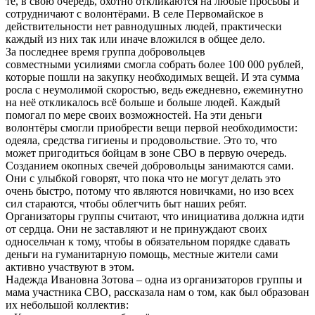
те, в свою очередь, охотно откликаются на любые просьбы и
сотрудничают с волонтёрами. В селе Первомайское в
действительности нет равнодушных людей, практически
каждый из них так или иначе вложился в общее дело.
За последнее время группа добровольцев
совместными усилиями смогла собрать более 100 000 рублей,
которые пошли на закупку необходимых вещей. И эта сумма
росла с неумолимой скоростью, ведь ежедневно, ежеминутно
на неё откликалось всё больше и больше людей. Каждый
помогал по мере своих возможностей. На эти деньги
волонтёры смогли приобрести вещи первой необходимости:
одеяла, средства гигиены и продовольствие. Это то, что
может пригодиться бойцам в зоне СВО в первую очередь.
Созданием окопных свечей добровольцы занимаются сами.
Они с улыбкой говорят, что пока что не могут делать это
очень быстро, потому что являются новичками, но изо всех
сил стараются, чтобы облегчить быт наших ребят.
Организаторы группы считают, что инициатива должна идти
от сердца. Они не заставляют и не принуждают своих
односельчан к тому, чтобы в обязательном порядке сдавать
деньги на гуманитарную помощь, местные жители сами
активно участвуют в этом.
Надежда Ивановна Зотова – одна из организаторов группы и
мама участника СВО, рассказала нам о том, как был образован
их небольшой коллектив: