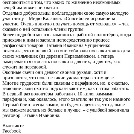
беспокоиться о том, что каких-то жизненно необходимых
вещей им может не хватить.
Отдельно добровольцы поблагодарили свою самую молодую
участницу – Мидю Калашян. «Спасибо ей огромное за
участие. Очень приятно получать помощь от молодых», – так
сказали о ней остальные члены группы.
Более подробно мы ознакомились с работой волонтёров, когда
приехали к ним и застали непосредственно процесс
расфасовки товаров. Татьяна Ивановна Чупрыненко
пояснила, что в первый раз они собирали посылки только для
своих мальчишек (из деревни Первомайское), а теперь
намереваются отослать посылки и для них, и для тех, кто
служит на передовой.
Окопные свечи они делают своими руками, хотя и
признаются, что пока не такие уж мастера в этом деле.
Многие трудности были связаны с парафином, но, к счастью,
знающие люди охотно подсказывают им, как с этим работать.
В первый раз волонтёры работали с 10 килограммами
парафина и, как оказалось, этого хватило не так уж и намного.
Первый блин всегда комом, но будем надеяться, что дальше
мы сможем делать их больше и лучше, – с улыбкой закончила
разговор Татьяна Ивановна.
Вконтакте
Facebook