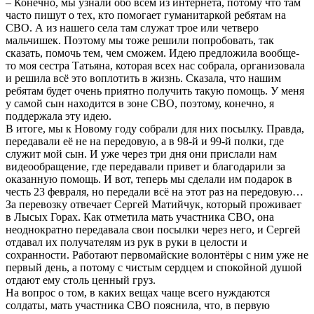
– Конечно, мы узнали обо всём из интернета, потому что там
часто пишут о тех, кто помогает гуманитаркой ребятам на
СВО. А из нашего села там служат трое или четверо
мальчишек. Поэтому мы тоже решили попробовать, так
сказать, помочь тем, чем сможем. Идею предложила вообще-
то моя сестра Татьяна, которая всех нас собрала, организовала
и решила всё это воплотить в жизнь. Сказала, что нашим
ребятам будет очень приятно получить такую помощь. У меня
у самой сын находится в зоне СВО, поэтому, конечно, я
поддержала эту идею.
В итоге, мы к Новому году собрали для них посылку. Правда,
передавали её не на передовую, а в 98-й и 99-й полки, где
служит мой сын. И уже через три дня они прислали нам
видеообращение, где передавали привет и благодарили за
оказанную помощь. И вот, теперь мы сделали им подарок в
честь 23 февраля, но передали всё на этот раз на передовую…
За перевозку отвечает Сергей Матийчук, который проживает
в Лысых Горах. Как отметила мать участника СВО, она
неоднократно передавала свои посылки через него, и Сергей
отдавал их получателям из рук в руки в целости и
сохранности. Работают первомайские волонтёры с ним уже не
первый день, а потому с чистым сердцем и спокойной душой
отдают ему столь ценный груз.
На вопрос о том, в каких вещах чаще всего нуждаются
солдаты, мать участника СВО пояснила, что, в первую