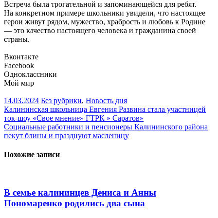
Встреча была трогательной и запоминающейся для ребят.
На конкретном примере школьники увидели, что настоящее
герои живут рядом, мужество, храбрость и любовь к Родине
— это качество настоящего человека и гражданина своей
страны.
Вконтакте
Facebook
Одноклассники
Мой мир
14.03.2024
Без рубрики
,
Новость дня
Навигация
Калининская школьница Евгения Развина стала участницей
ток-шоу «Свое мнение» ГТРК » Саратов»
по
Социальные работники и пенсионеры Калининского района
записям
пекут блины и празднуют масленицу
Похожие записи
В семье калининцев Дениса и Анны
Пономаренко родились два сына