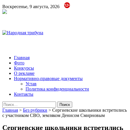
Воскресенье, 9 августа, 2026
Народная трибуна
Калининская районная газета
Главная
Фото
Конкурсы
О рекламе
Нормативно-правовые документы
Устав
Политика конфиденциальности
Контакты
Найти:
Главная
>
Без рубрики
>
Сергиевские школьники встретились
с участником СВО, земляком Денисом Смирновым
Сергиевские школьники встретились