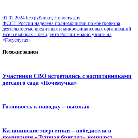
01.02.2024
Без рубрики
,
Новость дня
Навигация
ФССП России наделена полномочиями по контролю за
деятельностью кредитных и микрофинансовых организаций
по
Все о выборах Президента России можно узнать на
записям
«Госуслугах»
Похожие записи
Участники СВО встретились с воспитанниками
детского сада «Почемучка»
Готовность к паводку – высокая
Калининские энергетики – победители в
номинации «Лучшая бригада» конкурса