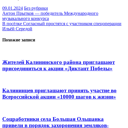
09.01.2024
Без рубрики
Навигация
Антон Прытков — победитель Международного
музыкального конкурса
по
В посёлке Согласный простятся с участником спецоперации
записям
Ильёй Середой
Похожие записи
Жителей Калининского района приглашают
присоединиться к акции «Диктант Победы»
Калининцев приглашают принять участие во
Всероссийской акции «10000 шагов к жизни»
Соцработники села Большая Ольшанка
привели в порядок захоронения земляков-