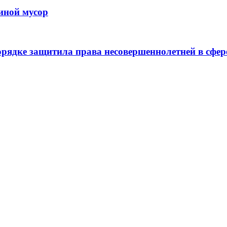
иной мусор
рядке защитила права несовершеннолетней в сфер