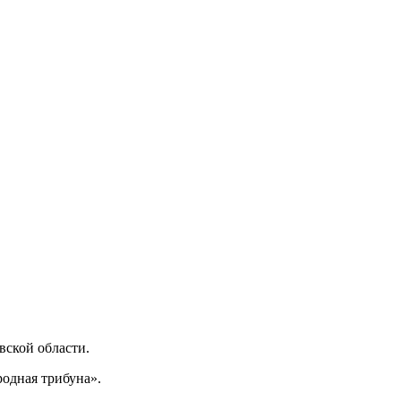
ской области.
одная трибуна».