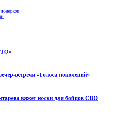
 подарков
ли
НТО»
ечер-встречи «Голоса поколений»
нтарева вяжет носки для бойцов СВО