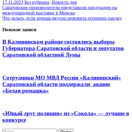
17.11.2023
Без рубрики
,
Новость дня
Навигация
Саратовские производители представили продукцию на
международной выставке в Минске
по
Что делать, если хочешь вкусно пережить осеннюю хандру
записям
Похожие записи
В Калининском районе состоялись выборы
Губернатора Саратовской области и депутатов
Саратовской областной Думы
Сотрудники МО МВД России «Калининский»
Саратовской области поддержали акцию
«Белая ромашка»
«Юный друг полиции» из «Сокола» — лучшие в
конкурсе
Найти: