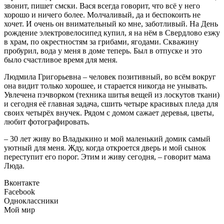
звонит, пишет смски. Вася всегда говорит, что всё у него
хорошо и ничего более. Молчаливый, да и беспокоить не
хочет. И очень он внимательный ко мне, заботливый. На День
рождение электровелосипед купил, я на нём в Свердлово езжу
в храм, по окрестностям за грибами, ягодами. Скважину
пробурил, вода у меня в доме теперь. Был в отпуске и это
было счастливое время для меня.
Людмила Григорьевна – человек позитивный, во всём вокруг
она видит только хорошее, и старается никогда не унывать.
Увлечена пэчворком (техника шитья вещей из лоскутов ткани)
и сегодня её главная задача, сшить четыре красивых пледа для
своих четырёх внучек. Рядом с домом сажает деревья, цветы,
любит фотографировать.
– 30 лет живу во Владыкино и мой маленький домик самый
уютный для меня. Жду, когда откроется дверь и мой сынок
переступит его порог. Этим и живу сегодня, – говорит мама
Люда.
Вконтакте
Facebook
Одноклассники
Мой мир