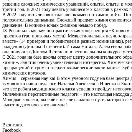
решение сложных химических уравнений, опыты, опыты и моло
третий год. В 2021 году девять учащиеся 9-х классов в рамка
В 2022 году пять человек сдавали экзамен по химии, и Яна Пет
положительная динамика. Сложный предмет химия становится 
движение. В копилке юных химиков немало побед.
IX Региональная научно-практическая конференция «К новым г
проектов (три призовых места), Межрегиональная научно-пра
вместе» (14 призёров и победителей в разных номинациях), ре
рождения (Диплом II степени). И сама Наталья Алексеевна раб
она получила Диплом II степени в региональном конкурсе мет
С 2021 года на базе школы открыт центр дополнительного обр
химии». Занятия очень увлекательны и интересны. Химически
превращений и громко твердят «химические заклинания». Зубна
химических кружков.
Химия – серьёзная нау-ка! В этом учебном году на базе центр
зумовского наши педагоги Наталья Алексеевна Ищенко и Екате
что все ребята медицинского класса успешно пройдут итогову
Увлечённые перспективные педагоги – это настоящая находка дл
Молодые коллеги, вы ещё в начале сложного пути, который вам
высот педагогического олимпа!
Вконтакте
Facebook