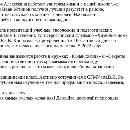
я Алексеевна работает учителем химии в нашей школе уже
и Иван Устинов получил лучший результат в районе.
готовятся сдавать химию 17 человек. Наблюдается
ребят в конкурсное и олимпиадное
аль презентаций учебных, творческих и педагогических
Диплом II степени), IV Всероссийский флешмоб «Химичим дома
 Ю. В. Кнорозова», приуроченный к 100-летию со дня его
онкурсах педагогического мастерства. В 2022 году
сеевны занимаются ребята в кружках «Юный химик» и «Секреты
шебство, где они с нескрываемым интересом ждут
вые кристаллы – это малая часть волшебства на занятиях
 медицинский класс. Активно сотрудничая с СГМУ им.В.И. Ра-
лубленным изучением тем для профильного класса. Надеемся,
и у нас есть.
ших самых смелых желаниях! Дерзайте, достигайте сияющих