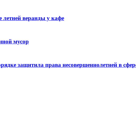
 летней веранды у кафе
иной мусор
рядке защитила права несовершеннолетней в сфер