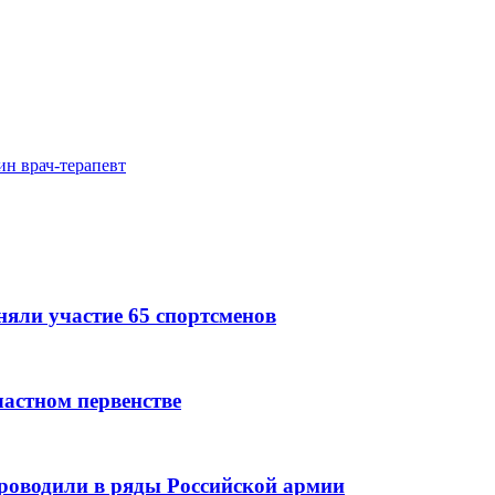
ин врач-терапевт
няли участие 65 спортсменов
астном первенстве
роводили в ряды Российской армии