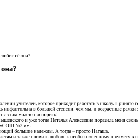
любит её она?
 она?
олении учителей, которое приходит работать в школу. Принято го
ь инфантильна в большей степени, чем мы, и возрастные рамки 
от с этим можно поспорить!
рнышевского и уже тогда Наталья Алексеевна поразила меня сво
У «СОШ №2 им.
ающий большие надежды. А тогда – просто Наташа.
я детям и также привить любовь к необыкновенному предмету в 