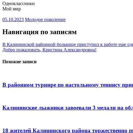
Одноклассники
Мой мир
05.10.2023
Молодое поколение
Навигация по записям
В Калининской районной больнице приступил к работе еще од
Добро пожаловать, Кристина Александровна!
Похожие записи
В районном турнире по настольному теннису при
Калининские лыжники завоевали 3 медали на обл
18 жителей Калининского района торжественно п