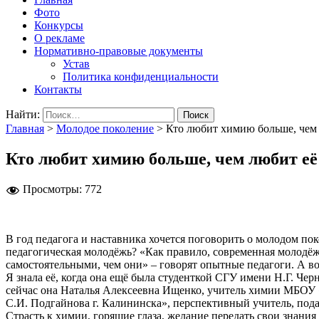
Фото
Конкурсы
О рекламе
Нормативно-правовые документы
Устав
Политика конфиденциальности
Контакты
Найти:
Главная
>
Молодое поколение
>
Кто любит химию больше, чем 
Кто любит химию больше, чем любит её
Просмотры:
772
В год педагога и наставника хочется поговорить о молодом пок
педагогическая молодёжь? «Как правило, современная молодёж
самостоятельными, чем они» – говорят опытные педагоги. А в
Я знала её, когда она ещё была студенткой СГУ имени Н.Г. Че
сейчас она Наталья Алексеевна Ищенко, учитель химии МБО
С.И. Подгайнова г. Калининска», перспективный учитель, под
Страсть к химии, горящие глаза, желание передать свои знани