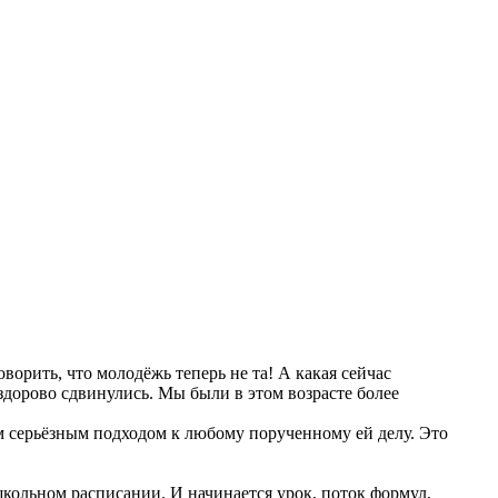
ворить, что молодёжь теперь не та! А какая сейчас
здорово сдвинулись. Мы были в этом возрасте более
им серьёзным подходом к любому порученному ей делу. Это
школьном расписании. И начинается урок, поток формул,