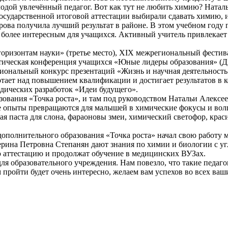
дой увлечённый педагог. Вот как тут не любить химию? Наталь
х государственной итоговой аттестации выбирали сдавать химию, 
рова получила лучший результат в районе. В этом учебном году 
более интересным для учащихся. Активный учитель привлекает 
оризонтам науки» (третье место), XIX межрегиональный фестив
ктическая конференция учащихся «Юные лидеры образования» (
гиональный конкурс презентаций «Жизнь и научная деятельность
отает над повышением квалификации и достигает результатов в к
одических разработок «Идеи будущего».
азования «Точка роста», и там под руководством Натальи Алек
е опыты превращаются для малышей в химические фокусы и вол
я паста для слона, фараоновы змеи, химический светофор, краси
а дополнительного образования «Точка роста» начал свою работу
рина Петровна Степанян дают знания по химии и биологии с уг
ю аттестацию и продолжат обучение в медицинских ВУЗах.
я образовательного учреждения. Нам повезло, что такие педагог
 пройти будет очень интересно, желаем вам успехов во всех ва