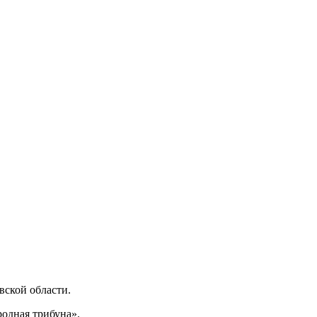
ской области.
одная трибуна».