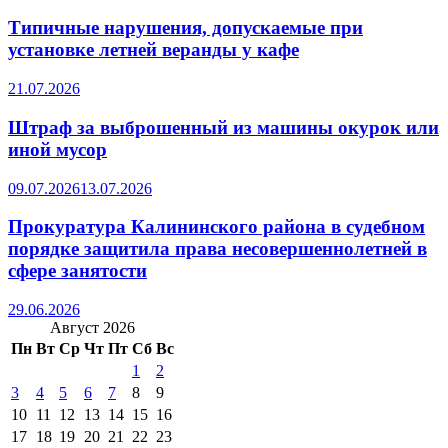
Типичные нарушения, допускаемые при
установке летней веранды у кафе
21.07.2026
Штраф за выброшенный из машины окурок или
иной мусор
09.07.2026
13.07.2026
Прокуратура Калининского района в судебном
порядке защитила права несовершеннолетней в
сфере занятости
29.06.2026
Август 2026
Пн
Вт
Ср
Чт
Пт
Сб
Вс
1
2
3
4
5
6
7
8
9
10
11
12
13
14
15
16
17
18
19
20
21
22
23