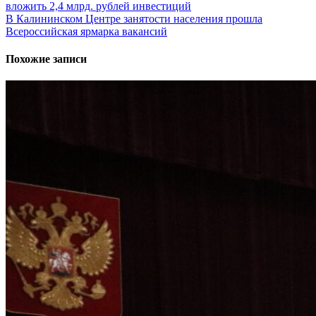
вложить 2,4 млрд. рублей инвестиций
по
В Калининском Центре занятости населения прошла
записям
Всероссийская ярмарка вакансий
Похожие записи