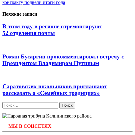
записям
контракту подвели итоги года
Похожие записи
В этом году в регионе отремонтируют
52 отделения почты
Роман Бусаргин прокомментировал встречу с
Президентом Владимиром Путиным
Саратовских школьников приглашают
рассказать о «Семейных традициях»
Найти:
МЫ В СОЦСЕТЯХ