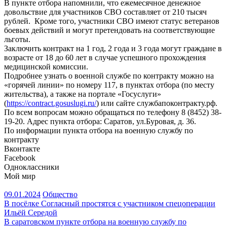
В пункте отбора напомнили, что ежемесячное денежное
довольствие для участников СВО составляет от 210 тысяч
рублей. Кроме того, участники СВО имеют статус ветеранов
боевых действий и могут претендовать на соответствующие
льготы.
Заключить контракт на 1 год, 2 года и 3 года могут граждане в
возрасте от 18 до 60 лет в случае успешного прохождения
медицинской комиссии.
Подробнее узнать о военной службе по контракту можно на
«горячей линии» по номеру 117, в пунктах отбора (по месту
жительства), а также на портале «Госуслуги»
(
https://contract.gosuslugi.ru/
) или сайте службапоконтракту.рф.
По всем вопросам можно обращаться по телефону 8 (8452) 38-
19-20. Адрес пункта отбора: Саратов, ул.Буровая, д. 36.
По информации пункта отбора на военную службу по
контракту
Вконтакте
Facebook
Одноклассники
Мой мир
09.01.2024
Общество
Навигация
В посёлке Согласный простятся с участником спецоперации
Ильёй Середой
по
В саратовском пункте отбора на военную службу по