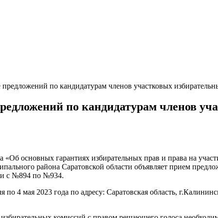
предложений по кандидатурам членов участковых избирательн
редложений по кандидатурам членов уч
она «Об основных гарантиях избирательных прав и права на уча
ипального района Саратовской области объявляет прием предло
ки с №894 по №934.
 по 4 мая 2023 года по адресу: Саратовская область, г.Калинин
 избирательных комиссий с правом решающего голоса необходим