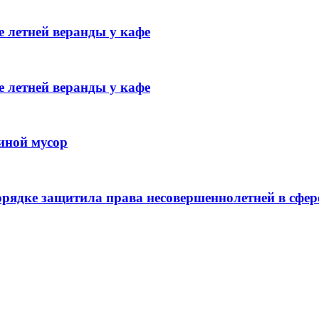
 летней веранды у кафе
 летней веранды у кафе
иной мусор
рядке защитила права несовершеннолетней в сфер