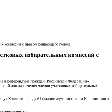
ых комиссий с правом решающего голоса
астковых избирательных комиссий с
стие в референдуме граждан Российской Федерации»
жений для назначения членов участковых избирательных
ск, ул.Коллективная, д.61 (здание администрации Калининского
о представить: