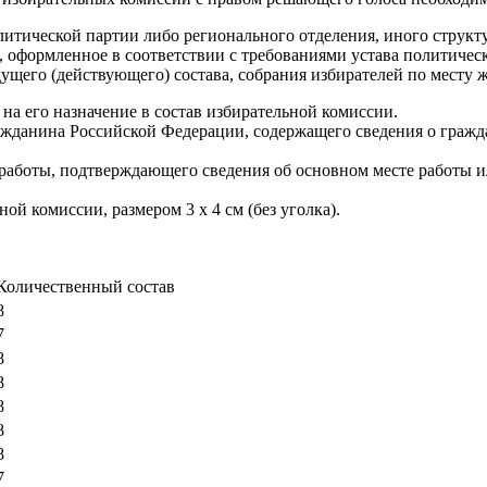
литической партии либо регионального отделения, иного структ
, оформленное в соответствии с требованиями устава политичес
щего (действующего) состава, собрания избирателей по месту ж
а его назначение в состав избирательной комиссии.
жданина Российской Федерации, содержащего сведения о гражда
 работы, подтверждающего сведения об основном месте работы 
ой комиссии, размером 3 х 4 см (без уголка).
Количественный состав
8
7
8
8
8
8
8
7