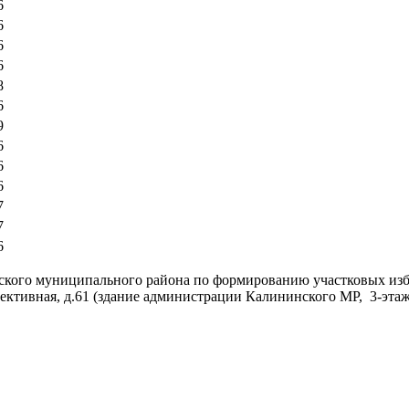
6
6
6
6
8
6
9
6
6
6
7
7
6
кого муниципального района по формированию участковых изби
ллективная, д.61 (здание администрации Калининского МР, 3-этаж