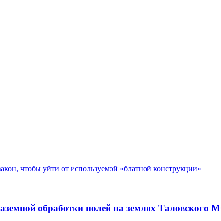
закон, чтобы уйти от используемой «блатной конструкции»
емной обработки полей на землях Таловского МО в