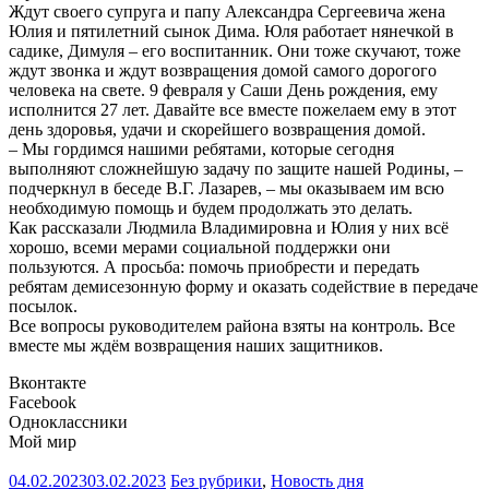
Ждут своего супруга и папу Александра Сергеевича жена
Юлия и пятилетний сынок Дима. Юля работает нянечкой в
садике, Димуля – его воспитанник. Они тоже скучают, тоже
ждут звонка и ждут возвращения домой самого дорогого
человека на свете. 9 февраля у Саши День рождения, ему
исполнится 27 лет. Давайте все вместе пожелаем ему в этот
день здоровья, удачи и скорейшего возвращения домой.
– Мы гордимся нашими ребятами, которые сегодня
выполняют сложнейшую задачу по защите нашей Родины, –
подчеркнул в беседе В.Г. Лазарев, – мы оказываем им всю
необходимую помощь и будем продолжать это делать.
Как рассказали Людмила Владимировна и Юлия у них всё
хорошо, всеми мерами социальной поддержки они
пользуются. А просьба: помочь приобрести и передать
ребятам демисезонную форму и оказать содействие в передаче
посылок.
Все вопросы руководителем района взяты на контроль. Все
вместе мы ждём возвращения наших защитников.
Вконтакте
Facebook
Одноклассники
Мой мир
04.02.2023
03.02.2023
Без рубрики
,
Новость дня