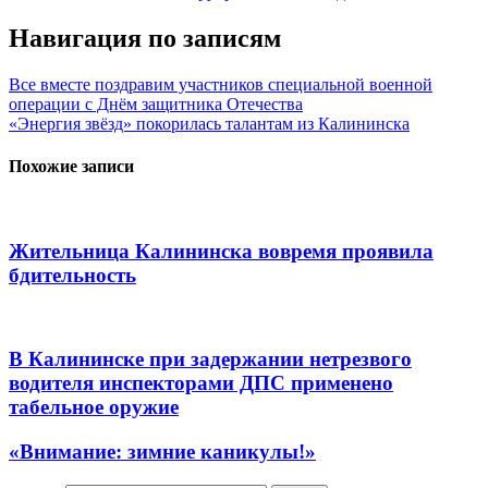
Навигация по записям
Все вместе поздравим участников специальной военной
операции с Днём защитника Отечества
«Энергия звёзд» покорилась талантам из Калининска
Похожие записи
Жительница Калининска вовремя проявила
бдительность
В Калининске при задержании нетрезвого
водителя инспекторами ДПС применено
табельное оружие
«Внимание: зимние каникулы!»