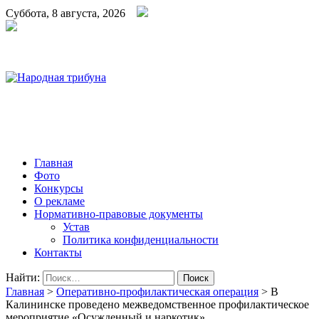
Суббота, 8 августа, 2026
Народная трибуна
Калининская районная газета
Главная
Фото
Конкурсы
О рекламе
Нормативно-правовые документы
Устав
Политика конфиденциальности
Контакты
Найти:
Главная
>
Оперативно-профилактическая операция
>
В
Калининске проведено межведомственное профилактическое
мероприятие «Осужденный и наркотик»