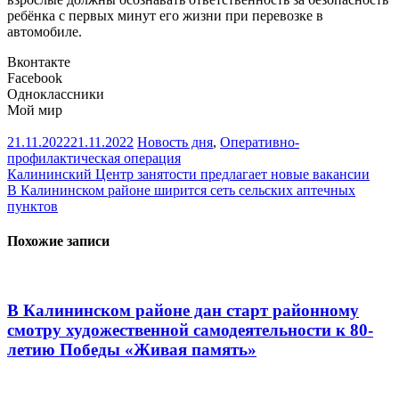
ребёнка с первых минут его жизни при перевозке в
автомобиле.
Вконтакте
Facebook
Одноклассники
Мой мир
21.11.2022
21.11.2022
Новость дня
,
Оперативно-
профилактическая операция
Навигация
Калининский Центр занятости предлагает новые вакансии
В Калининском районе ширится сеть сельских аптечных
по
пунктов
записям
Похожие записи
В Калининском районе дан старт районному
смотру художественной самодеятельности к 80-
летию Победы «Живая память»