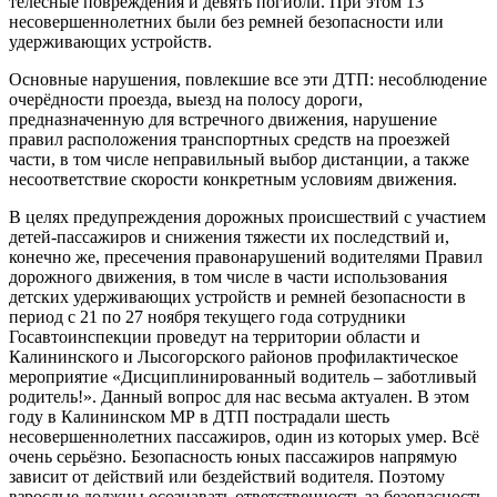
телесные повреждения и девять погибли. При этом 13
несовершеннолетних были без ремней безопасности или
удерживающих устройств.
Основные нарушения, повлекшие все эти ДТП: несоблюдение
очерёдности проезда, выезд на полосу дороги,
предназначенную для встречного движения, нарушение
правил расположения транспортных средств на проезжей
части, в том числе неправильный выбор дистанции, а также
несоответствие скорости конкретным условиям движения.
В целях предупреждения дорожных происшествий с участием
детей-пассажиров и снижения тяжести их последствий и,
конечно же, пресечения правонарушений водителями Правил
дорожного движения, в том числе в части использования
детских удерживающих устройств и ремней безопасности в
период с 21 по 27 ноября текущего года сотрудники
Госавтоинспекции проведут на территории области и
Калининского и Лысогорского районов профилактическое
мероприятие «Дисциплинированный водитель – заботливый
родитель!». Данный вопрос для нас весьма актуален. В этом
году в Калининском МР в ДТП пострадали шесть
несовершеннолетних пассажиров, один из которых умер. Всё
очень серьёзно. Безопасность юных пассажиров напрямую
зависит от действий или бездействий водителя. Поэтому
взрослые должны осознавать ответственность за безопасность