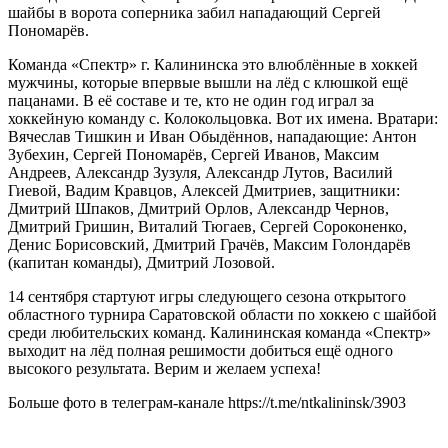
шайбы в ворота соперника забил нападающий Сергей
Пономарёв.
Команда «Спектр» г. Калининска это влюблённые в хоккей
мужчины, которые впервые вышли на лёд с клюшкой ещё
пацанами. В её составе и те, кто не один год играл за
хоккейную команду с. Колокольцовка. Вот их имена. Вратари:
Вячеслав Тишкин и Иван Обыдённов, нападающие: Антон
Зубехин, Сергей Пономарёв, Сергей Иванов, Максим
Андреев, Александр Зузуля, Александр Лутов, Василий
Гиевой, Вадим Кравцов, Алексей Дмитриев, защитники:
Дмитрий Шпаков, Дмитрий Орлов, Александр Чернов,
Дмитрий Гришин, Виталий Тюгаев, Сергей Сороконенко,
Денис Борисовский, Дмитрий Грачёв, Максим Голондарёв
(капитан команды), Дмитрий Лозовой.
14 сентября стартуют игры следующего сезона открытого
областного турнира Саратовской области по хоккею с шайбой
среди любительских команд. Калининская команда «Спектр»
выходит на лёд полная решимости добиться ещё одного
высокого результата. Верим и желаем успеха!
Больше фото в телеграм-канале https://t.me/ntkalininsk/3903