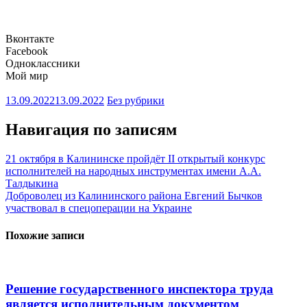
Вконтакте
Facebook
Одноклассники
Мой мир
13.09.2022
13.09.2022
Без рубрики
Навигация по записям
21 октября в Калининске пройдёт II открытый конкурс
исполнителей на народных инструментах имени А.А.
Талдыкина
Доброволец из Калининского района Евгений Бычков
участвовал в спецоперации на Украине
Похожие записи
Решение государственного инспектора труда
является исполнительным документом