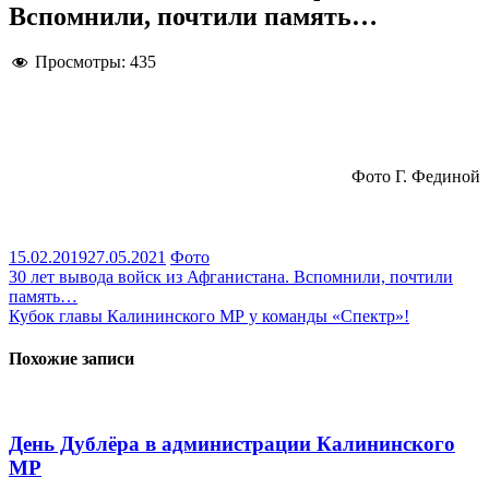
Вспомнили, почтили память…
Просмотры:
435
Фото Г. Фединой
15.02.2019
27.05.2021
Фото
Навигация
30 лет вывода войск из Афганистана. Вспомнили, почтили
память…
по
Кубок главы Калининского МР у команды «Спектр»!
записям
Похожие записи
День Дублёра в администрации Калининского
МР