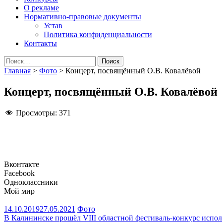
О рекламе
Нормативно-правовые документы
Устав
Политика конфиденциальности
Контакты
Найти:
Главная
>
Фото
>
Концерт, посвящённый О.В. Ковалёвой
Концерт, посвящённый О.В. Ковалёвой
Просмотры:
371
Вконтакте
Facebook
Одноклассники
Мой мир
14.10.2019
27.05.2021
Фото
Навигация
В Калининске прошёл VIII областной фестиваль-конкурс испо