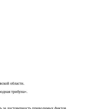
ской области.
одная трибуна».
ь за достоверность приводимых фактов.