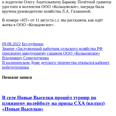
и водителю Олегу Анатольевичу Баркову. Почётной грамоты
удостоен и коллектив ООО «Кольцовское», награда была
вручена руководителю хозяйства Л.А. Галаниной.
В номере «НТ» от 11 августа с.г. мы расскажем, как идёт
жатва в ООО «Кольцовское».
09.08.2022
Без рубрики
Навигация
Звание «Заслуженный работник сельского хозяйства РФ
присвоено заведующему гаражом ООО «Кольцовское»
по
Владимиру Семидотченко
записям
В калининском Доме детского творчества открылся кабинет
робототехники
Похожие записи
В селе Новые Выселки прошёл турнир по
пляжному волейболу на призы СХА (колхоз)
«Новые Выселки»