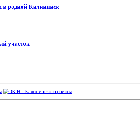
к в родной Калининск
ый участок