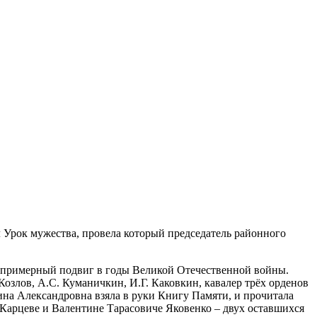
Урок мужества, провела который председатель районного
еспримерный подвиг в годы Великой Отечественной войны.
озлов, А.С. Куманичкин, И.Г. Каковкин, кавалер трёх орденов
ина Александровна взяла в руки Книгу Памяти, и прочитала
 Карцеве и Валентине Тарасовиче Яковенко – двух оставшихся