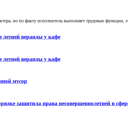
ктера, но по факту исполнитель выполняет трудовые функции, э
 летней веранды у кафе
 летней веранды у кафе
иной мусор
рядке защитила права несовершеннолетней в сфер