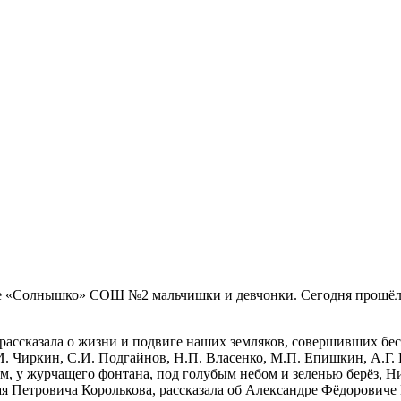
ре «Солнышко» СОШ №2 мальчишки и девчонки. Сегодня прошёл 
 рассказала о жизни и подвиге наших земляков, совершивших б
 Чиркин, С.И. Подгайнов, Н.П. Власенко, М.П. Епишкин, А.Г. К
м, у журчащего фонтана, под голубым небом и зеленью берёз, Н
ая Петровича Королькова, рассказала об Александре Фёдоровиче