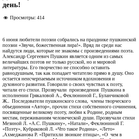
день!
Просмотры:
414
6 июня любители поэзии собрались на празднике пушкинской
поэзии «Звучи, божественная лира!». Вряд ли среди нас
найдутся люди, которые не знакомы с произведениями поэта.
Александр Сергеевич Пушкин является одним из самых
величайших поэтов не только русской, но и мировой
литературы. Его творчество не способно оставить
равнодушным, так как попадает читателю прямо в душу. Оно
остается неисчерпаемым источником вдохновения и
духовного развития. Говорили о своих чувствах к поэту,
читали его стихи. Прозвучали произведения Пушкина в
исполнении Грякаловой А., Феклюниной Г., Буланчиковой
Ж.. Последователи пушкинского слова, члены творческого
объединения «Автор», прочли стихи собственного сочинения,
посвященные великому поэту, любви к Родине, родным
местам, переживаниям человеческой души. Прозвучали стихи
Мезиной Л. «А.С. Пушкину», «Натали», Феклюниной Г.
«Поэту», Кубраковой Л. «Что такое Родина», «Лето»
,Ахмеджанова Р. «Притихли звонкие птицы», «О чем в