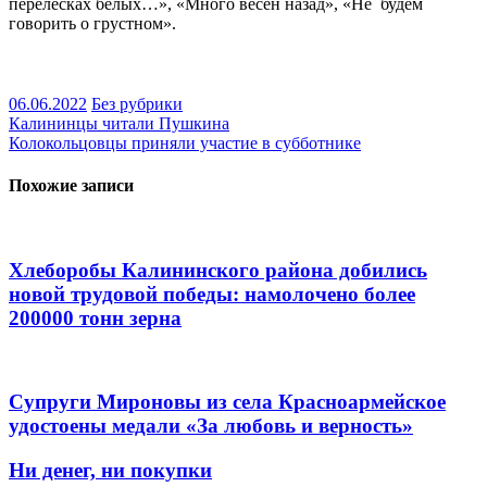
перелесках белых…», «Много весен назад», «Не будем
говорить о грустном».
06.06.2022
Без рубрики
Навигация
Калининцы читали Пушкина
Колокольцовцы приняли участие в субботнике
по
записям
Похожие записи
Хлеборобы Калининского района добились
новой трудовой победы: намолочено более
200000 тонн зерна
Супруги Мироновы из села Красноармейское
удостоены медали «За любовь и верность»
Ни денег, ни покупки