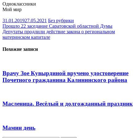
Одноклассники
Мой мир
31.01.2019
27.05.2021
Без рубрики
Навигация
Прошло 22 заседание Саратовской областной Думы
Депутаты продлили действие закона о региональном
по
материнском капитале
записям
Похожие записи
Врачу Зое Кувырдиной вручено удостоверение
Почетного гражданина Калининского района
Масленица. Весёлый и долгожданный праздник
Мамин день