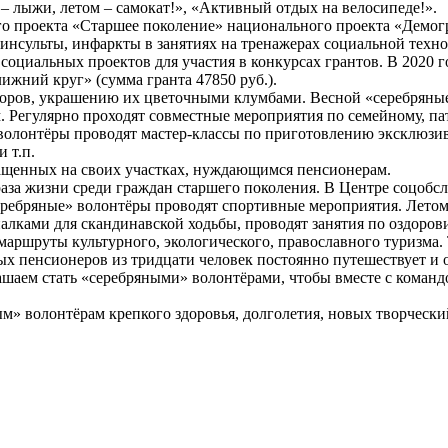
– лыжи, летом – самокат!», «Активный отдых на велосипеде!».
о проекта «Старшее поколение» национального проекта «Демог
нсульты, инфаркты в занятиях на тренажерах социальной техн
оциальных проектов для участия в конкурсах грантов. В 2020 г
ижний круг» (сумма гранта 47850 руб.).
дворов, украшению их цветочными клумбами. Весной «серебряны
. Регулярно проходят совместные мероприятия по семейному, па
 волонтёры проводят мастер-классы по приготовлению эксклюзив
 т.п.
ращенных на своих участках, нуждающимся пенсионерам.
аза жизни среди граждан старшего поколения. В Центре соцобсл
ребряные» волонтёры проводят спортивные мероприятия. Летом –
алками для скандинавской ходьбы, проводят занятия по оздоров
маршруты культурного, экологического, православного туризма
ых пенсионеров из тридцати человек постоянно путешествует и 
шаем стать «серебряными» волонтёрами, чтобы вместе с коман
м» волонтёрам крепкого здоровья, долголетия, новых творчески