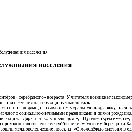
бслуживания населения
служивания населения
нтёров «серебряного» возраста. У читателя возникнет закономе
 знания и умения для помощи нуждающимся.
аста и инвалидами, оказывают им моральную поддержку, посил
равляют с социально-значимыми праздниками и днями рождения,
ны акции: «Дары природы в ваш дом!», «Путешествуем вместе»,
проходили экологические субботники: «Очистим берег реки Бал
прошли межпоколенческие проекты: «С молодёжью смотрим в одн