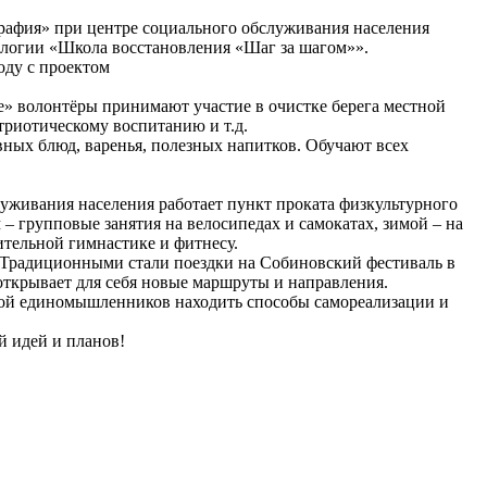
рафия» при центре социального обслуживания населения
ологии «Школа восстановления «Шаг за шагом»».
оду с проектом
е» волонтёры принимают участие в очистке берега местной
триотическому воспитанию и т.д.
ных блюд, варенья, полезных напитков. Обучают всех
уживания населения работает пункт проката физкультурного
 групповые занятия на велосипедах и самокатах, зимой – на
ительной гимнастике и фитнесу.
. Традиционными стали поездки на Собиновский фестиваль в
открывает для себя новые маршруты и направления.
дой единомышленников находить способы самореализации и
й идей и планов!