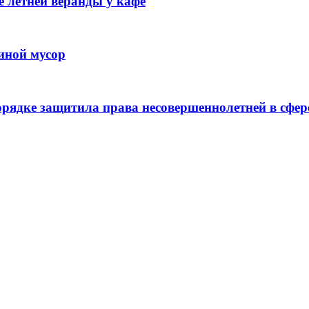
 летней веранды у кафе
иной мусор
рядке защитила права несовершеннолетней в сфер