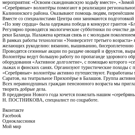
мероприятия: «Освоим скандинавскую ходьбу вместе», «Зимой 
«Серебряные» волонтёры помогают в реализации региональног
Калининского района. Оказывают помощь людям, перенёсшим и
Вместе со специалистами Центра они занимаются подготовкой с
«По зову сердца» была одержана победа в конкурсе грантов «Бл
Регулярно проводятся экологические субботники по очистке 
реки Баланда. Налажена крепкая связь и с молодым поколением
В рамках работы технологии «Университет третьего возраста»
желающих рукоделию: вязанию, вышиванию, бисероплетению и
Проводятся сезонные акции по раздаче овощей и фруктов, вы
Волонтёры ведут большую работу по пропаганде здорового обр
оборудования «Активное долголетие», с помощью которого «се
лыжах и финских санях. Организуют туристические походы с п
«Серебряные» волонтёры активно путешествуют. Разработаны 
Саратов, на театральное Прихопёрье в Балашов. Группа активн
Всех неравнодушных граждан пенсионного возраста мы пригла
творить добрые дела.
В преддверии Нового года хочется пожелать нашим «серебряны
Н. ПОСТНИКОВА, специалист по соцработе.
Вконтакте
Facebook
Одноклассники
Мой мир