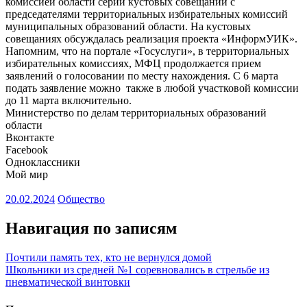
комиссией области серии кустовых совещаний с
председателями территориальных избирательных комиссий
муниципальных образований области. На кустовых
совещаниях обсуждалась реализация проекта «ИнформУИК».
Напомним, что на портале «Госуслуги», в территориальных
избирательных комиссиях, МФЦ продолжается прием
заявлений о голосовании по месту нахождения. С 6 марта
подать заявление можно также в любой участковой комиссии
до 11 марта включительно.
Министерство по делам территориальных образований
области
Вконтакте
Facebook
Одноклассники
Мой мир
20.02.2024
Общество
Навигация по записям
Почтили память тех, кто не вернулся домой
Школьники из средней №1 соревновались в стрельбе из
пневматической винтовки